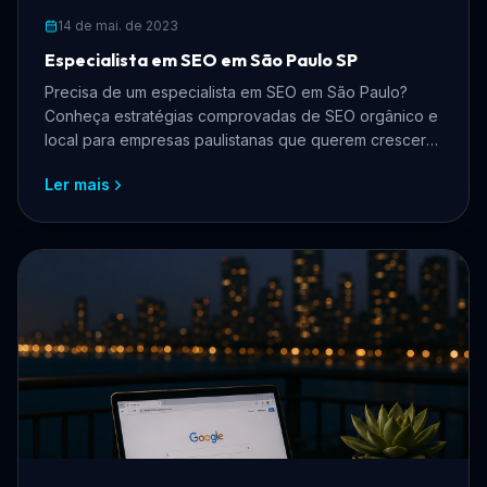
14 de mai. de 2023
Especialista em SEO em São Paulo SP
Precisa de um especialista em SEO em São Paulo?
Conheça estratégias comprovadas de SEO orgânico e
local para empresas paulistanas que querem crescer
online, atrair mais clientes e reduzir custos com
Ler mais
anúncios.