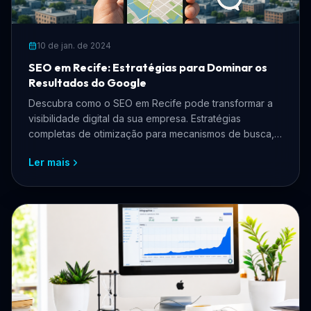
10 de jan. de 2024
SEO em Recife: Estratégias para Dominar os
Resultados do Google
Descubra como o SEO em Recife pode transformar a
visibilidade digital da sua empresa. Estratégias
completas de otimização para mecanismos de busca,
SEO local e tráfego orgânico para negócios
Ler mais
pernambucanos.