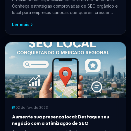
Conheça estratégias comprovadas de SEO orgânico e
local para empresas cariocas que querem crescer
online, atrair mais clientes e reduzir custos com
Ler mais
anúncios.
02 de fev. de 2023
Aumente sua presença local: Destaque seu
negócio com a otimização de SEO