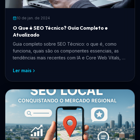
10 de jan. de 2024
O Que é SEO Técnico? Guia Completo e
Atualizado
Guia completo sobre SEO Técnico: o que é, como
funciona, quais são os componentes essenciais, as
tendências mais recentes com IA e Core Web Vitals, e
como aplicar na prática para ranquear melhor no
Ler mais
Google.