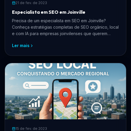
21 de fev. de 2023
Especialista em SEO em Joinville
Precisa de um especialista em SEO em Joinville?
Conheça estratégias completas de SEO orgânico, local
e com IA para empresas joinvilenses que querem
crescer online, atrair mais clientes e dominar os
Ler mais
buscadores.
15 de fev. de 2023