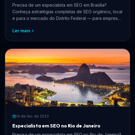
Precisa de um especialista em SEO em Brasília?
Conheça estratégias completas de SEO orgânico, local
e para o mercado do Distrito Federal — para empresas
que querem crescer online, atrair mais clientes e
Ler mais
dominar os buscadores.
14 de fev. de 2023
Especialista em SEO no Rio de Janeiro
Precisa de um especialista em SEO no Rio de Janeiro?