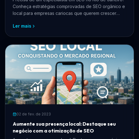
Conheça estratégias comprovadas de SEO orgânico e
local para empresas cariocas que querem crescer
online, atrair mais clientes e reduzir custos com
Ler mais
anúncios.
02 de fev. de 2023
Aumente sua presença local: Destaque seu
negócio com a otimização de SEO