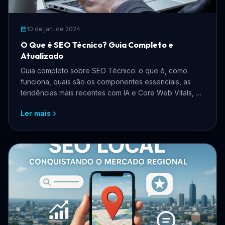
10 de jan. de 2024
O Que é SEO Técnico? Guia Completo e
Atualizado
Guia completo sobre SEO Técnico: o que é, como
funciona, quais são os componentes essenciais, as
tendências mais recentes com IA e Core Web Vitals, e
como aplicar na prática para ranquear melhor no
Ler mais
Google.