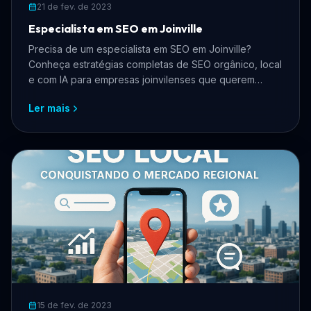
21 de fev. de 2023
Especialista em SEO em Joinville
Precisa de um especialista em SEO em Joinville?
Conheça estratégias completas de SEO orgânico, local
e com IA para empresas joinvilenses que querem
crescer online, atrair mais clientes e dominar os
Ler mais
buscadores.
15 de fev. de 2023