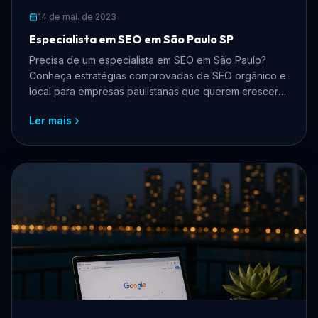
14 de mai. de 2023
Especialista em SEO em São Paulo SP
Precisa de um especialista em SEO em São Paulo?
Conheça estratégias comprovadas de SEO orgânico e
local para empresas paulistanas que querem crescer
online, atrair mais clientes e reduzir custos com
Ler mais
anúncios.