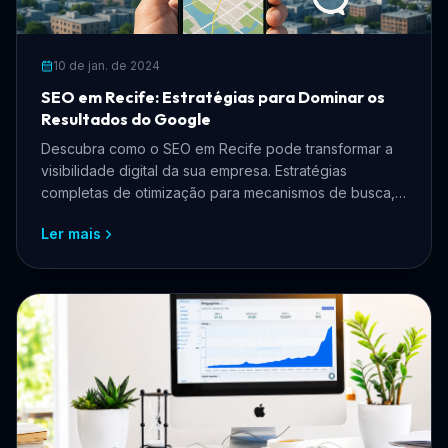
10 de jan. de 2024
SEO em Recife: Estratégias para Dominar os
Resultados do Google
Descubra como o SEO em Recife pode transformar a
visibilidade digital da sua empresa. Estratégias
completas de otimização para mecanismos de busca,
SEO local e tráfego orgânico para negócios
Ler mais
pernambucanos.