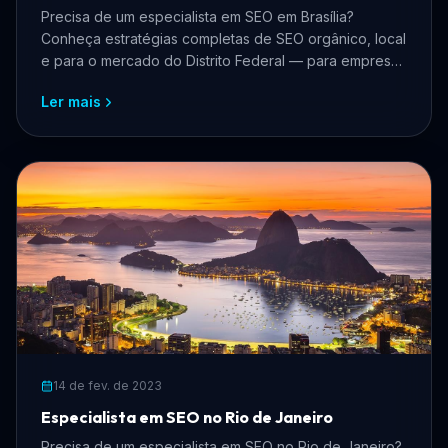
Precisa de um especialista em SEO em Brasília?
Conheça estratégias completas de SEO orgânico, local
e para o mercado do Distrito Federal — para empresas
que querem crescer online, atrair mais clientes e
Ler mais
dominar os buscadores.
14 de fev. de 2023
Especialista em SEO no Rio de Janeiro
Precisa de um especialista em SEO no Rio de Janeiro?