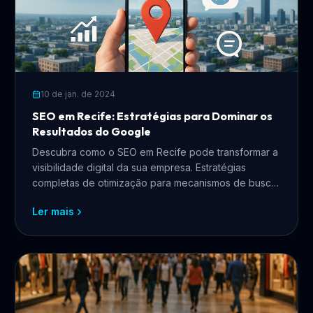
10 de jan. de 2024
SEO em Recife: Estratégias para Dominar os
Resultados do Google
Descubra como o SEO em Recife pode transformar a
visibilidade digital da sua empresa. Estratégias
completas de otimização para mecanismos de busca,
SEO local e tráfego orgânico para negócios
Ler mais
pernambucanos.