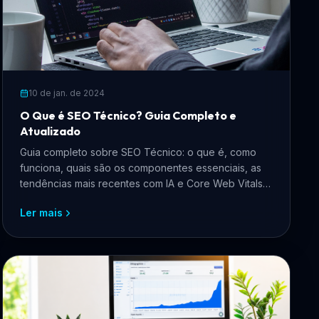
10 de jan. de 2024
O Que é SEO Técnico? Guia Completo e
Atualizado
Guia completo sobre SEO Técnico: o que é, como
funciona, quais são os componentes essenciais, as
tendências mais recentes com IA e Core Web Vitals,
e como aplicar na prática para ranquear melhor no
Ler mais
Google.