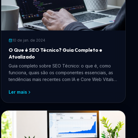
10 de jan. de 2024
O Que é SEO Técnico? Guia Completo e
Atualizado
Guia completo sobre SEO Técnico: o que é, como
funciona, quais são os componentes essenciais, as
tendências mais recentes com IA e Core Web Vitals,
e como aplicar na prática para ranquear melhor no
Ler mais
Google.