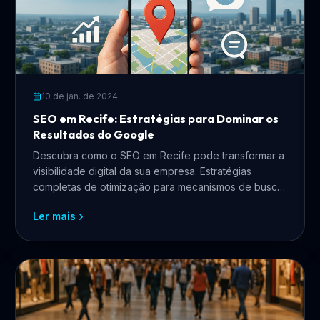
10 de jan. de 2024
SEO em Recife: Estratégias para Dominar os
Resultados do Google
Descubra como o SEO em Recife pode transformar a
visibilidade digital da sua empresa. Estratégias
completas de otimização para mecanismos de busca,
SEO local e tráfego orgânico para negócios
Ler mais
pernambucanos.