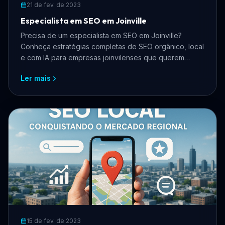
21 de fev. de 2023
Especialista em SEO em Joinville
Precisa de um especialista em SEO em Joinville?
Conheça estratégias completas de SEO orgânico, local
e com IA para empresas joinvilenses que querem
crescer online, atrair mais clientes e dominar os
Ler mais
buscadores.
15 de fev. de 2023