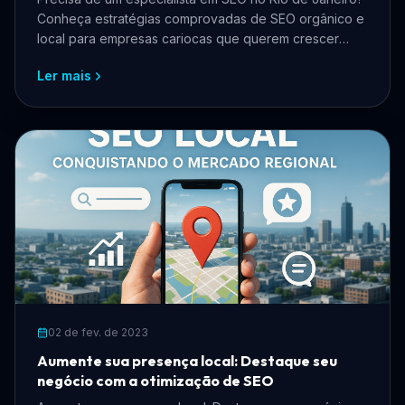
Conheça estratégias comprovadas de SEO orgânico e
local para empresas cariocas que querem crescer
online, atrair mais clientes e reduzir custos com
Ler mais
anúncios.
02 de fev. de 2023
Aumente sua presença local: Destaque seu
negócio com a otimização de SEO