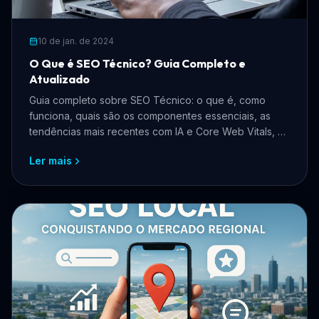
10 de jan. de 2024
O Que é SEO Técnico? Guia Completo e
Atualizado
Guia completo sobre SEO Técnico: o que é, como
funciona, quais são os componentes essenciais, as
tendências mais recentes com IA e Core Web Vitals, e
como aplicar na prática para ranquear melhor no
Ler mais
Google.