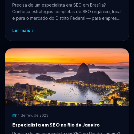
Precisa de um especialista em SEO em Brasília?
Conheça estratégias completas de SEO orgânico, local
e para o mercado do Distrito Federal — para empresas
que querem crescer online, atrair mais clientes e
Ler mais
dominar os buscadores.
14 de fev. de 2023
Especialista em SEO no Rio de Janeiro
Precisa de um especialista em SEO no Rio de Janeiro?