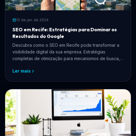
10 de jan. de 2024
SEO em Recife: Estratégias para Dominar os
Resultados do Google
Descubra como o SEO em Recife pode transformar a
visibilidade digital da sua empresa. Estratégias
completas de otimização para mecanismos de busca,
SEO local e tráfego orgânico para negócios
Ler mais
pernambucanos.