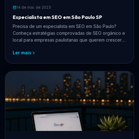
14 de mai. de 2023
Especialista em SEO em São Paulo SP
Precisa de um especialista em SEO em São Paulo?
Conheça estratégias comprovadas de SEO orgânico e
local para empresas paulistanas que querem crescer
online, atrair mais clientes e reduzir custos com
Ler mais
anúncios.