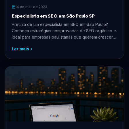
14 de mai. de 2023
Especialista em SEO em São Paulo SP
Precisa de um especialista em SEO em São Paulo?
Conheça estratégias comprovadas de SEO orgânico e
local para empresas paulistanas que querem crescer
online, atrair mais clientes e reduzir custos com
Ler mais
anúncios.