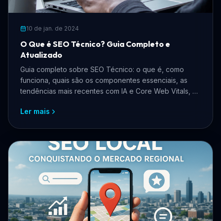
10 de jan. de 2024
O Que é SEO Técnico? Guia Completo e
Atualizado
Guia completo sobre SEO Técnico: o que é, como
funciona, quais são os componentes essenciais, as
tendências mais recentes com IA e Core Web Vitals, e
como aplicar na prática para ranquear melhor no
Ler mais
Google.