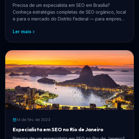
Precisa de um especialista em SEO em Brasília?
Conheça estratégias completas de SEO orgânico, local
e para o mercado do Distrito Federal — para empresas
que querem crescer online, atrair mais clientes e
Ler mais
dominar os buscadores.
14 de fev. de 2023
Especialista em SEO no Rio de Janeiro
Precisa de um especialista em SEO no Rio de Janeiro?