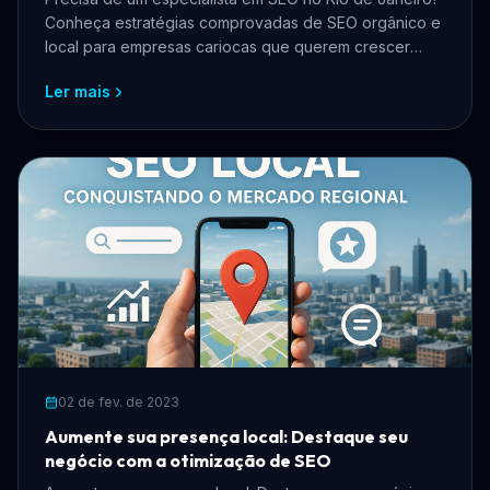
Conheça estratégias comprovadas de SEO orgânico e
local para empresas cariocas que querem crescer
online, atrair mais clientes e reduzir custos com
Ler mais
anúncios.
02 de fev. de 2023
Aumente sua presença local: Destaque seu
negócio com a otimização de SEO