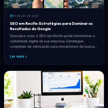
10 de jan. de 2024
SEO em Recife: Estratégias para Dominar os
Resultados do Google
Descubra como o SEO em Recife pode transformar a
visibilidade digital da sua empresa. Estratégias
completas de otimização para mecanismos de busca,
SEO local e tráfego orgânico para negócios
Ler mais
pernambucanos.