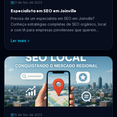
21 de fev. de 2023
Especialista em SEO em Joinville
Precisa de um especialista em SEO em Joinville?
Conheça estratégias completas de SEO orgânico, local
e com IA para empresas joinvilenses que querem
crescer online, atrair mais clientes e dominar os
Ler mais
buscadores.
15 de fev. de 2023