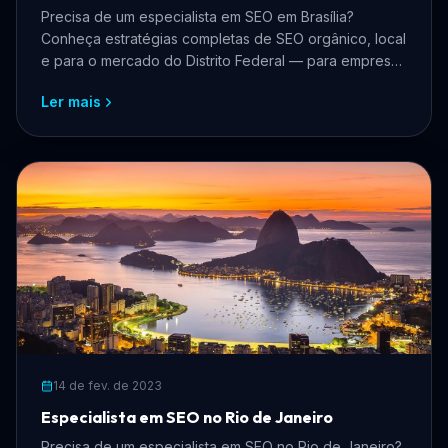
Precisa de um especialista em SEO em Brasília?
Conheça estratégias completas de SEO orgânico, local
e para o mercado do Distrito Federal — para empresas
que querem crescer online, atrair mais clientes e
Ler mais
dominar os buscadores.
14 de fev. de 2023
Especialista em SEO no Rio de Janeiro
Precisa de um especialista em SEO no Rio de Janeiro?