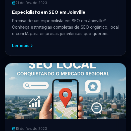
21 de fev. de 2023
Especialista em SEO em Joinville
Precisa de um especialista em SEO em Joinville?
Conheça estratégias completas de SEO orgânico, local
e com IA para empresas joinvilenses que querem
crescer online, atrair mais clientes e dominar os
Ler mais
buscadores.
15 de fev. de 2023