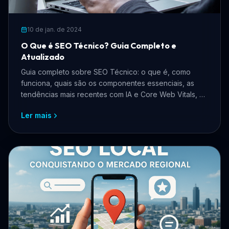
10 de jan. de 2024
O Que é SEO Técnico? Guia Completo e
Atualizado
Guia completo sobre SEO Técnico: o que é, como
funciona, quais são os componentes essenciais, as
tendências mais recentes com IA e Core Web Vitals, e
como aplicar na prática para ranquear melhor no
Ler mais
Google.