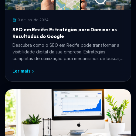
10 de jan. de 2024
SEO em Recife: Estratégias para Dominar os
Resultados do Google
Descubra como o SEO em Recife pode transformar a
visibilidade digital da sua empresa. Estratégias
completas de otimização para mecanismos de busca,
SEO local e tráfego orgânico para negócios
Ler mais
pernambucanos.