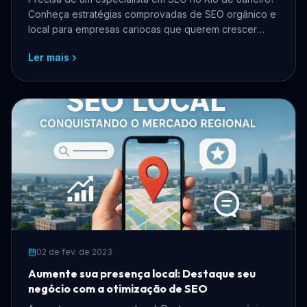
Conheça estratégias comprovadas de SEO orgânico e
local para empresas cariocas que querem crescer
online, atrair mais clientes e reduzir custos com
Ler mais
anúncios.
02 de fev. de 2023
Aumente sua presença local: Destaque seu
negócio com a otimização de SEO