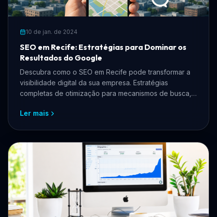
10 de jan. de 2024
SEO em Recife: Estratégias para Dominar os
Resultados do Google
Descubra como o SEO em Recife pode transformar a
visibilidade digital da sua empresa. Estratégias
completas de otimização para mecanismos de busca,
SEO local e tráfego orgânico para negócios
Ler mais
pernambucanos.