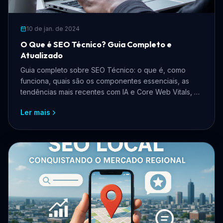
10 de jan. de 2024
O Que é SEO Técnico? Guia Completo e
Atualizado
Guia completo sobre SEO Técnico: o que é, como
funciona, quais são os componentes essenciais, as
tendências mais recentes com IA e Core Web Vitals, e
como aplicar na prática para ranquear melhor no
Ler mais
Google.