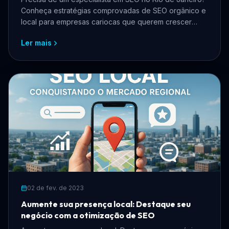
Conheça estratégias comprovadas de SEO orgânico e
local para empresas cariocas que querem crescer
online, atrair mais clientes e reduzir custos com
Ler mais
anúncios.
02 de fev. de 2023
Aumente sua presença local: Destaque seu
negócio com a otimização de SEO