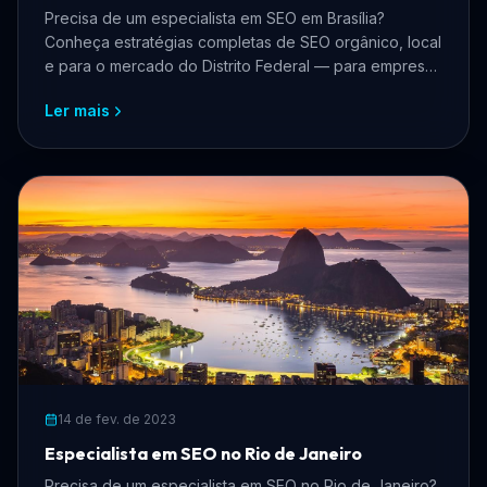
Precisa de um especialista em SEO em Brasília?
Conheça estratégias completas de SEO orgânico, local
e para o mercado do Distrito Federal — para empresas
que querem crescer online, atrair mais clientes e
Ler mais
dominar os buscadores.
14 de fev. de 2023
Especialista em SEO no Rio de Janeiro
Precisa de um especialista em SEO no Rio de Janeiro?