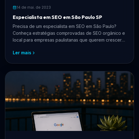
14 de mai. de 2023
Especialista em SEO em São Paulo SP
Precisa de um especialista em SEO em São Paulo?
Conheça estratégias comprovadas de SEO orgânico e
local para empresas paulistanas que querem crescer
online, atrair mais clientes e reduzir custos com
Ler mais
anúncios.